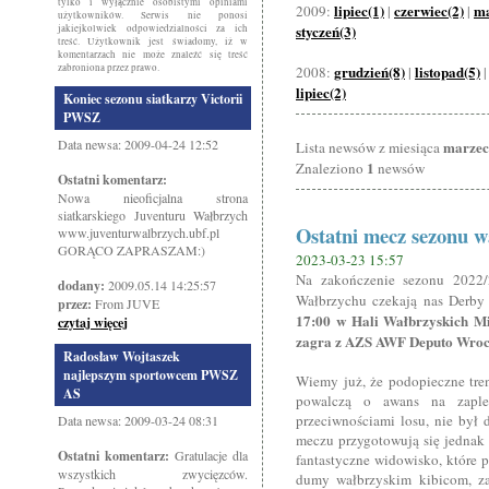
tylko i wyłącznie osobistymi opiniami
lipiec(1)
czerwiec(2)
ma
2009:
|
|
użytkowników. Serwis nie ponosi
styczeń(3)
jakiejkolwiek odpowiedzialności za ich
treść. Użytkownik jest świadomy, iż w
komentarzach nie może znaleźć się treść
zabroniona przez prawo.
grudzień(8)
listopad(5)
2008:
|
lipiec(2)
Koniec sezonu siatkarzy Victorii
PWSZ
Data newsa: 2009-04-24 12:52
marzec
Lista newsów z miesiąca
1
Znaleziono
newsów
Ostatni komentarz:
Nowa nieoficjalna strona
siatkarskiego Juventuru Wałbrzych
Ostatni mecz sezonu w
www.juventurwalbrzych.ubf.pl
GORĄCO ZAPRASZAM:)
2023-03-23 15:57
Na zakończenie sezonu 2022/
dodany:
2009.05.14 14:25:57
Wałbrzychu czekają nas Derby
przez:
From JUVE
17:00 w Hali Wałbrzyskich M
czytaj więcej
zagra z AZS AWF Deputo Wro
Radosław Wojtaszek
najlepszym sportowcem PWSZ
Wiemy już, że podopieczne tre
AS
powalczą o awans na zaplec
przeciwnościami losu, nie był d
Data newsa: 2009-03-24 08:31
meczu przygotowują się jednak 
Ostatni komentarz:
Gratulacje dla
fantastyczne widowisko, które 
wszystkich zwycięzców.
dumy wałbrzyskim kibicom, z