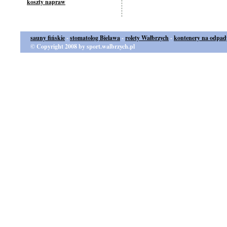
koszty napraw
sauny fińskie
-
stomatolog Bielawa
-
rolety Wałbrzych
-
kontenery na odpad
© Copyright 2008 by sport.walbrzych.pl