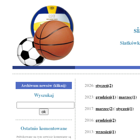
s
Siatkówk
styczeń(2)
2026:
Archiwum newsów (kliknij)
Wyszukaj
grudzień(1)
marzec(1)
2023:
|
marzec(2)
styczeń(1)
2017:
|
grudzień(2)
2016:
Ostatnio komentowane
wrzesień(1)
2013:
Publikowane na tym serwisie komentarze są