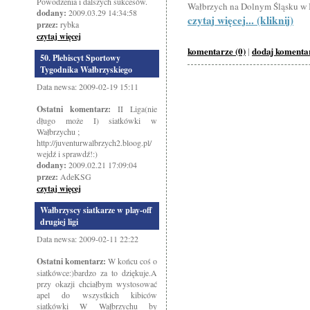
Powodzenia i dalszych sukcesów.
Wałbrzych na Dolnym Śląsku w II
dodany:
2009.03.29 14:34:58
czytaj więcej... (kliknij)
przez:
rybka
czytaj więcej
komentarze (0)
dodaj komenta
|
50. Plebiscyt Sportowy
Tygodnika Wałbrzyskiego
Data newsa: 2009-02-19 15:11
Ostatni komentarz:
II Liga(nie
długo może I) siatkówki w
Wałbrzychu ;
http://juventurwalbrzych2.bloog.pl/
wejdź i sprawdź!:)
dodany:
2009.02.21 17:09:04
przez:
AdeKSG
czytaj więcej
Wałbrzyscy siatkarze w play-off
drugiej ligi
Data newsa: 2009-02-11 22:22
Ostatni komentarz:
W końcu coś o
siatkówce:)bardzo za to dziękuje.A
przy okazji chciałbym wystosować
apel do wszystkich kibiców
siatkówki W Wałbrzychu by