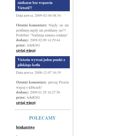
siatkarze bez wsparcia
Victorii?!
Data newsa: 2009-02-04 08:34
Ostatni komentarz:
Nigdy sie nie
poddamy.nigdy nie poddamy sie!!!
Podobno "Nadzieja umiera ostatnia"
dodany:
2009.02.09 14:29:44
przez:
AdeKSG
czytaj więcej
Victoria wywozi jeden punkt z
pilskiego kotła
Data newsa: 2008-12-07 16:19
Ostatni komentarz:
proszę Piszcie
więcej o kibicach!
dodany:
2009.01.29 16:27:56
przez:
AdeKSG
czytaj więcej
POLECAMY
brukarstwo