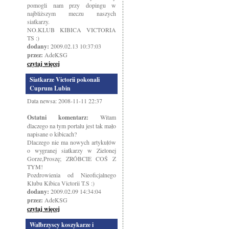
pomogli nam przy dopingu w
najbliższym meczu naszych
siatkarzy.
NO.KLUB KIBICA VICTORIA
TS :)
dodany:
2009.02.13 10:37:03
przez:
AdeKSG
czytaj więcej
Siatkarze Victorii pokonali
Cuprum Lubin
Data newsa: 2008-11-11 22:37
Ostatni komentarz:
Witam
dlaczego na tym portalu jest tak mało
napisane o kibicach?
Dlaczego nie ma nowych artykułów
o wygranej siatkarzy w Zielonej
Gorze,Proszę; ZRÓBCIE COŚ Z
TYM!
Pozdrowienia od Nieoficjalnego
Klubu Kibica Victorii T.S :)
dodany:
2009.02.09 14:34:04
przez:
AdeKSG
czytaj więcej
Wałbrzyscy koszykarze i